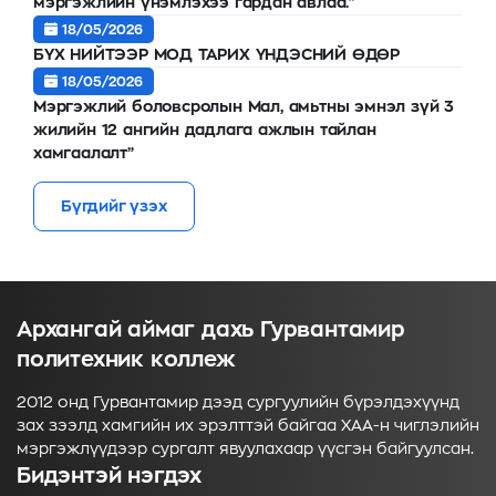
мэргэжлийн үнэмлэхээ гардан авлаа."
18/05/2026
БҮХ НИЙТЭЭР МОД ТАРИХ ҮНДЭСНИЙ ӨДӨР
18/05/2026
Мэргэжлий боловсролын Мал, амьтны эмнэл зүй 3
жилийн 12 ангийн дадлага ажлын тайлан
хамгаалалт”
Бүгдийг үзэх
Архангай аймаг дахь Гурвантамир
политехник коллеж
2012 онд Гурвантамир дээд сургуулийн бүрэлдэхүүнд
зах зээлд хамгийн их эрэлттэй байгаа ХАА-н чиглэлийн
мэргэжлүүдээр сургалт явуулахаар үүсгэн байгуулсан.
Бидэнтэй нэгдэх