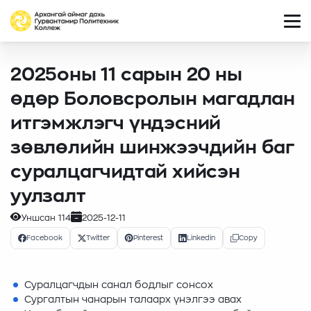
2025оны 11 сарын 20 ны
өдөр Боловсролын магадлан
итгэмжлэгч үндэсний
зөвлөлийн шинжээчдийн баг
суралцагчидтай хийсэн
уулзалт
Уншсан
114
2025-12-11
Facebook
Twitter
Pinterest
Linkedin
Copy
Суралцагчдын санал бодлыг сонсох
Сургалтын чанарын талаарх үнэлгээ авах