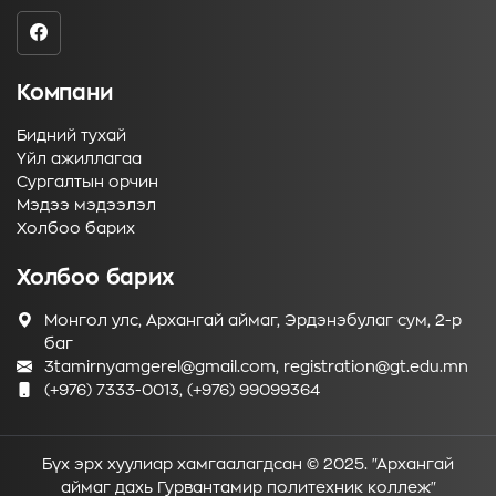
Компани
Бидний тухай
Үйл ажиллагаа
Сургалтын орчин
Мэдээ мэдээлэл
Холбоо барих
Холбоо барих
Монгол улс, Архангай аймаг, Эрдэнэбулаг сум, 2-р
баг
3tamirnyamgerel@gmail.com, registration@gt.edu.mn
(+976) 7333-0013, (+976) 99099364
Бүх эрх хуулиар хамгаалагдсан © 2025. "Архангай
аймаг дахь Гурвантамир политехник коллеж"