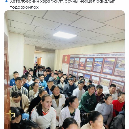
Хөтөлбөрийн хэрэгжилт, орчны нөхцөл байдлыг
тодорхойлох