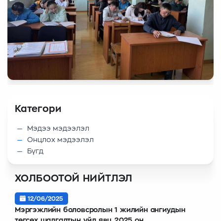
Категори
Мэдээ мэдээлэл
Онцлох мэдээлэл
Бүгд
ХОЛБООТОЙ НИЙТЛЭЛ
12/06/2025
Мэргэжлийн боловсролын 1 жилийн ангиудын
төгсөх шалгалтын үйл явц 2025 он