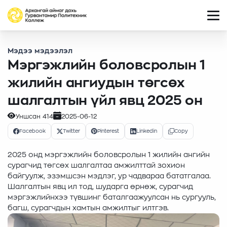
Мэдээ мэдээлэл
Мэргэжлийн боловсролын 1
жилийн ангиудын төгсөх
шалгалтын үйл явц 2025 он
Уншсан
414
2025-06-12
Facebook
Twitter
Pinterest
Linkedin
Copy
2025 онд мэргэжлийн боловсролын 1 жилийн ангийн
сурагчид төгсөх шалгалтаа амжилттай зохион
байгуулж, эзэмшсэн мэдлэг, ур чадвараа бататгалаа.
Шалгалтын явц ил тод, шударга өрнөж, сурагчид
мэргэжлийнхээ түвшинг баталгаажуулсан нь сургууль,
багш, сурагчдын хамтын амжилтыг илтгэв.