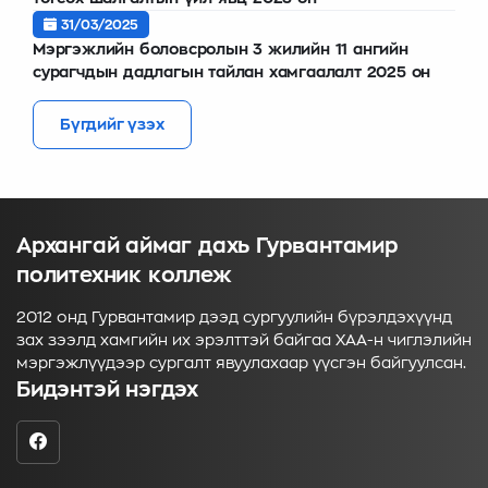
31/03/2025
Мэргэжлийн боловсролын 3 жилийн 11 ангийн
сурагчдын дадлагын тайлан хамгаалалт 2025 он
Бүгдийг үзэх
Архангай аймаг дахь Гурвантамир
политехник коллеж
2012 онд Гурвантамир дээд сургуулийн бүрэлдэхүүнд
зах зээлд хамгийн их эрэлттэй байгаа ХАА-н чиглэлийн
мэргэжлүүдээр сургалт явуулахаар үүсгэн байгуулсан.
Бидэнтэй нэгдэх